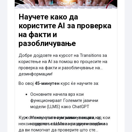
Научете како да
користите AI за проверка
на факти и
разобличување
Добре дојдовте на курсот на Transitions за
користење на AI за помош во процесите на
проверка на факти и разобличување на
дезинформации!
Во овој
45-минутен
курс ќе научите за:
Основните начела врз кои
функционираат Големите јазични
модели (LLMS) како ChatGPT
Курсот вклучува
Можностите и ограничувањата на
осум мини-лекции
, од кои
некои содржат квизови или други вежби за
користење LLMs за различни задачи
да ви помогнат да проверите што сте