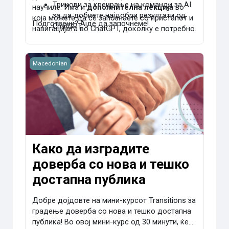
Трикови за креирање на команди за AI
научиле. Има и
дополнителна лекција
во
за да добиете најдобри резултати од
која можете да се запознаете со пристапот и
Подготвени? Ајде да започнеме!
ChatGPT
навигацијата во ChatGPT, доколку е потребно.
Начини како да користите AI за
заштеда на време во различните чекори
Како да изградите доверба со нова и тешко достапна 
Macedonian
на процесот на проверка на факти.
Како да изградите
доверба со нова и тешко
достапна публика
Добре дојдовте на мини-курсот Transitions за
градење доверба со нова и тешко достапна
публика! Во овој мини-курс од 30 минути, ќе